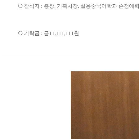
❍
참석자
:
총장
,
기획처장
, 실용중국어학과 손정애학
❍
기탁금
:
금11,111,111
원