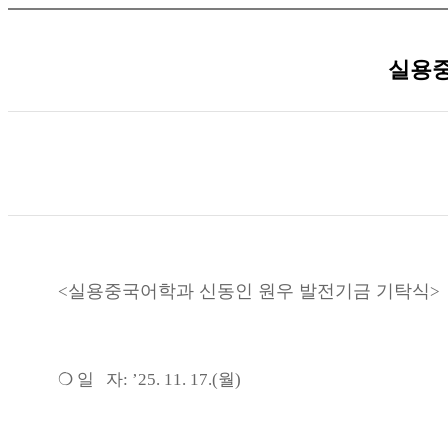
실용중
실용중국어학과 신동인 원우 발전기금 기탁식
<
>
❍
일 자
: ’25. 11. 17.(월
)